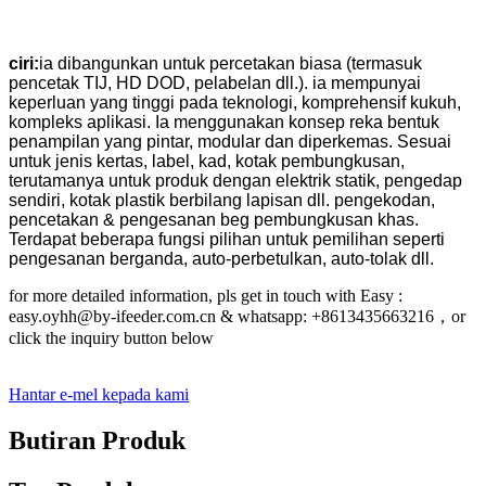
ciri:
ia dibangunkan untuk percetakan biasa (termasuk
pencetak TIJ, HD DOD, pelabelan dll.). ia mempunyai
keperluan yang tinggi pada teknologi, komprehensif kukuh,
kompleks aplikasi. Ia menggunakan konsep reka bentuk
penampilan yang pintar, modular dan diperkemas. Sesuai
untuk jenis kertas, label, kad, kotak pembungkusan,
terutamanya untuk produk dengan elektrik statik, pengedap
sendiri, kotak plastik berbilang lapisan dll. pengekodan,
pencetakan & pengesanan beg pembungkusan khas.
Terdapat beberapa fungsi pilihan untuk pemilihan seperti
pengesanan berganda, auto-perbetulkan, auto-tolak dll.
for more detailed information, pls get in touch with Easy :
easy.oyhh@by-ifeeder.com.cn & whatsapp: +8613435663216，or
click the inquiry button below
Hantar e-mel kepada kami
Butiran Produk