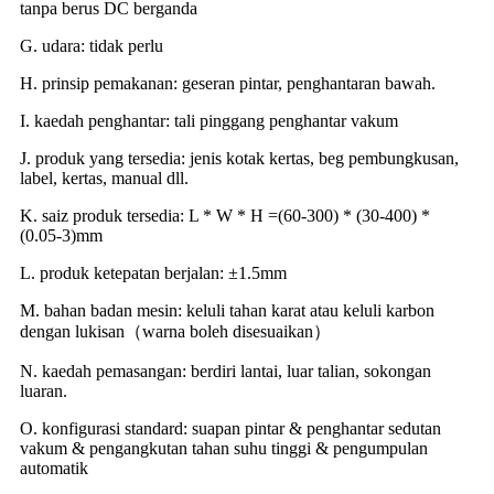
tanpa berus DC berganda
G. udara: tidak perlu
H. prinsip pemakanan: geseran pintar, penghantaran bawah.
I. kaedah penghantar: tali pinggang penghantar vakum
J. produk yang tersedia: jenis kotak kertas, beg pembungkusan,
label, kertas, manual dll.
K. saiz produk tersedia: L * W * H =(60-300) * (30-400) *
(0.05-3)mm
L. produk ketepatan berjalan: ±1.5mm
M. bahan badan mesin: keluli tahan karat atau keluli karbon
dengan lukisan（warna boleh disesuaikan）
N. kaedah pemasangan: berdiri lantai, luar talian, sokongan
luaran.
O. konfigurasi standard: suapan pintar & penghantar sedutan
vakum & pengangkutan tahan suhu tinggi & pengumpulan
automatik