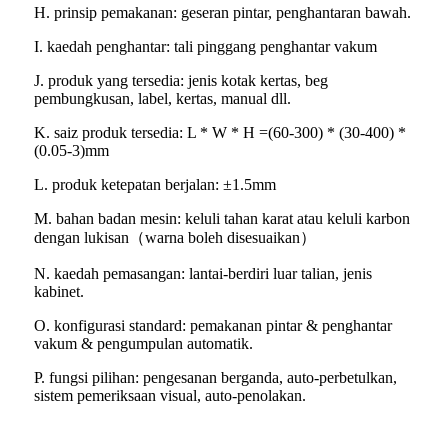
H. prinsip pemakanan: geseran pintar, penghantaran bawah.
I. kaedah penghantar: tali pinggang penghantar vakum
J. produk yang tersedia: jenis kotak kertas, beg
pembungkusan, label, kertas, manual dll.
K. saiz produk tersedia: L * W * H =(60-300) * (30-400) *
(0.05-3)mm
L. produk ketepatan berjalan: ±1.5mm
M. bahan badan mesin: keluli tahan karat atau keluli karbon
dengan lukisan（warna boleh disesuaikan）
N. kaedah pemasangan: lantai-berdiri luar talian, jenis
kabinet.
O. konfigurasi standard: pemakanan pintar & penghantar
vakum & pengumpulan automatik.
P. fungsi pilihan: pengesanan berganda, auto-perbetulkan,
sistem pemeriksaan visual, auto-penolakan.