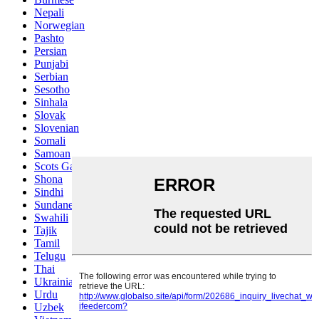
Nepali
Norwegian
Pashto
Persian
Punjabi
Serbian
Sesotho
Sinhala
Slovak
Slovenian
Somali
Samoan
Scots Gaelic
Shona
Sindhi
Sundanese
Swahili
Tajik
Tamil
Telugu
Thai
Ukrainian
Urdu
Uzbek