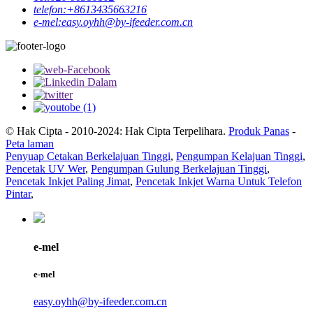
telefon:
+8613435663216
e-mel:
easy.oyhh@by-ifeeder.com.cn
© Hak Cipta - 2010-2024: Hak Cipta Terpelihara.
Produk Panas
-
Peta laman
Penyuap Cetakan Berkelajuan Tinggi
,
Pengumpan Kelajuan Tinggi
,
Pencetak UV Wer
,
Pengumpan Gulung Berkelajuan Tinggi
,
Pencetak Inkjet Paling Jimat
,
Pencetak Inkjet Warna Untuk Telefon
Pintar
,
e-mel
e-mel
easy.oyhh@by-ifeeder.com.cn