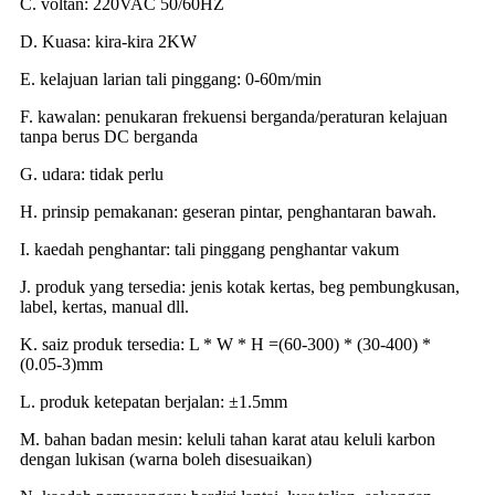
C. voltan: 220VAC 50/60HZ
D. Kuasa: kira-kira 2KW
E. kelajuan larian tali pinggang: 0-60m/min
F. kawalan: penukaran frekuensi berganda/peraturan kelajuan
tanpa berus DC berganda
G. udara: tidak perlu
H. prinsip pemakanan: geseran pintar, penghantaran bawah.
I. kaedah penghantar: tali pinggang penghantar vakum
J. produk yang tersedia: jenis kotak kertas, beg pembungkusan,
label, kertas, manual dll.
K. saiz produk tersedia: L * W * H =(60-300) * (30-400) *
(0.05-3)mm
L. produk ketepatan berjalan: ±1.5mm
M. bahan badan mesin: keluli tahan karat atau keluli karbon
dengan lukisan (warna boleh disesuaikan)