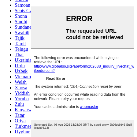
Samoan
Scots Gaelic
Shona
Sindhi
Sundanese
Swahili
Tajik
Tamil
Telugu
Thai
Ukrainian
Urdu
Uzbek
Vietnamese
Welsh
Xhosa
Yiddish
Yoruba
Zulu
Kinyarwanda
Tatar
Oriya
Turkmen
Uyghur