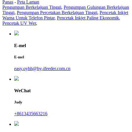
Panas
-
Peta Laman
Pengumpan Berkelajuan Tinggi
,
Pengumpan Gulungan Berkelajuan
Tinggi
,
Pengumpan Percetakan Berkelajuan Tinggi
,
Pencetak Inkjet
Warna Untuk Telefon Pintar
,
Pencetak Inkjet Paling Ekonomik
,
Pencetak UV Wer
,
E-mel
E-mel
easy.oyhh@by-ifeeder.com.cn
WeChat
Judy
+8613435663216