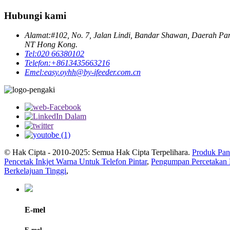
Hubungi kami
Alamat:
#102, No. 7, Jalan Lindi, Bandar Shawan, Daerah Pa
NT Hong Kong.
Tel:
020 66380102
Telefon:
+8613435663216
Emel:
easy.oyhh@by-ifeeder.com.cn
© Hak Cipta - 2010-2025: Semua Hak Cipta Terpelihara.
Produk Pan
Pencetak Inkjet Warna Untuk Telefon Pintar
,
Pengumpan Percetakan B
Berkelajuan Tinggi
,
E-mel
E-mel