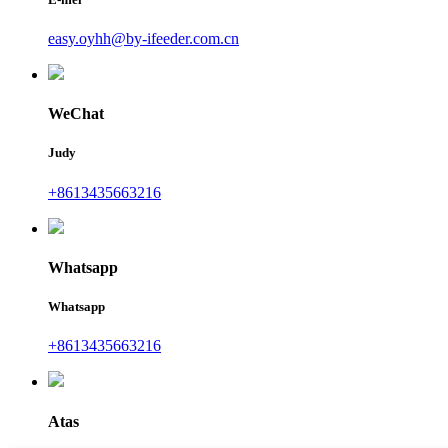
easy.oyhh@by-ifeeder.com.cn
WeChat
Judy
+8613435663216
Whatsapp
Whatsapp
+8613435663216
Atas