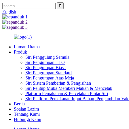
English
Laman Utama
Produk
Siri Penggulung Semula
Siri Pengumpan TTO
Siri Pengumpan Biasa
Siri Pengumpan Standard
Siri Pengumpan Atas Meja
Siri Sistem Pemberian & Pengisihan
Siri Pelitup Muka Memberi Makan & Mencetak
Platform Pemakanan & Percetakan Pintar Siri
Siri Platform Pemakanan Input Bahan, Pengambilan Vak
Berita
Soalan Lazim
Tentang Kami
Hubungi Kami