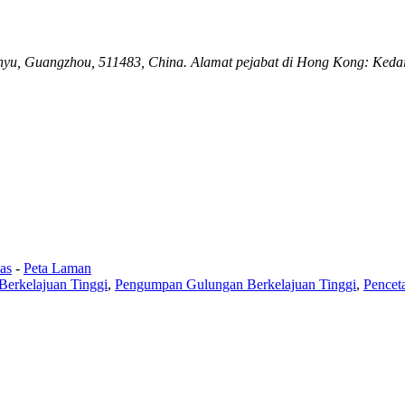
nyu, Guangzhou, 511483, China. Alamat pejabat di Hong Kong: Kedai 
as
-
Peta Laman
erkelajuan Tinggi
,
Pengumpan Gulungan Berkelajuan Tinggi
,
Pencet