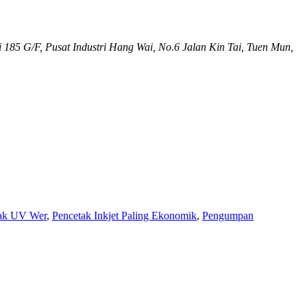
185 G/F, Pusat Industri Hang Wai, No.6 Jalan Kin Tai, Tuen Mun,
ak UV Wer
,
Pencetak Inkjet Paling Ekonomik
,
Pengumpan